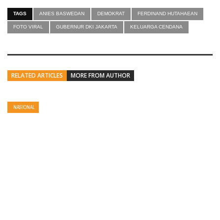
TAGS
ANIES BASWEDAN
DEMOKRAT
FERDINAND HUTAHAEAN
FOTO VIRAL
GUBERNUR DKI JAKARTA
KELUARGA CENDANA
RELATED ARTICLES
MORE FROM AUTHOR
NASIONAL