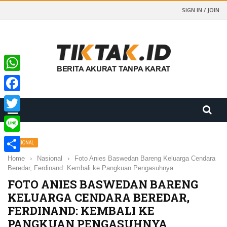
SIGN IN / JOIN
WhatsApp
Facebook
Twitter
Line
NASIONAL
Home
›
Nasional
›
Foto Anies Baswedan Bareng Keluarga Cendara
Share
Beredar, Ferdinand: Kembali ke Pangkuan Pengasuhnya
FOTO ANIES BASWEDAN BARENG
KELUARGA CENDARA BEREDAR,
FERDINAND: KEMBALI KE
PANGKUAN PENGASUHNYA