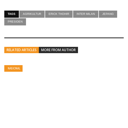
TAGS
AGRIKULTUR
ERICK THOHIR
INTER MILAN
JEPANG
PRESIDEN
RELATED ARTICLES
MORE FROM AUTHOR
NASIONAL