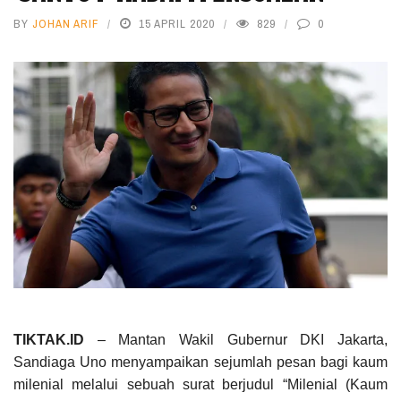
BY
JOHAN ARIF
15 APRIL 2020
829
0
TIKTAK.ID
– Mantan Wakil Gubernur DKI Jakarta,
Sandiaga Uno menyampaikan sejumlah pesan bagi kaum
milenial melalui sebuah surat berjudul “Milenial (Kaum