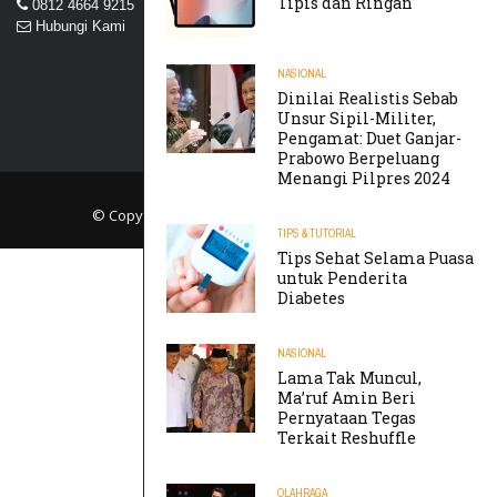
Tipis dan Ringan
0812 4664 9215
Hubungi Kami
NASIONAL
Dinilai Realistis Sebab
Unsur Sipil-Militer,
Pengamat: Duet Ganjar-
Prabowo Berpeluang
Menangi Pilpres 2024
© Copyright 2019
TIKTAK.ID
. All rights reserved.
TIPS & TUTORIAL
Tips Sehat Selama Puasa
untuk Penderita
Diabetes
NASIONAL
Lama Tak Muncul,
Ma’ruf Amin Beri
Pernyataan Tegas
Terkait Reshuffle
OLAHRAGA