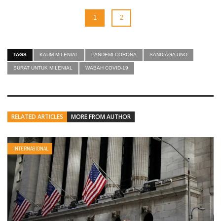
1
2
TAGS
KAUM MILENIAL
PANDEMI CORONA
SANDIAGA UNO
SURAT UNTUK MILENIAL
WABAH COVID-19
RELATED ARTICLES
MORE FROM AUTHOR
INTERNASIONAL