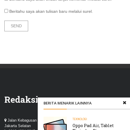
Beritahu saya akan tulisan baru melalui surel.
Redaksi
BERITA MENARIK LAINNYA
TEKNOLOGI
Jalan Kebagusan III, Perum Nuansa Kebagusan, Pasar Minggu,
Oppo Pad Air, Tablet
Jakarta Selatan