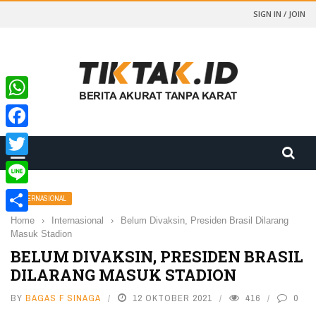
SIGN IN / JOIN
WhatsApp
Facebook
Twitter
Line
INTERNASIONAL
Home
›
Internasional
›
Belum Divaksin, Presiden Brasil Dilarang
Share
Masuk Stadion
BELUM DIVAKSIN, PRESIDEN BRASIL
DILARANG MASUK STADION
BY
BAGAS F SINAGA
12 OKTOBER 2021
416
0