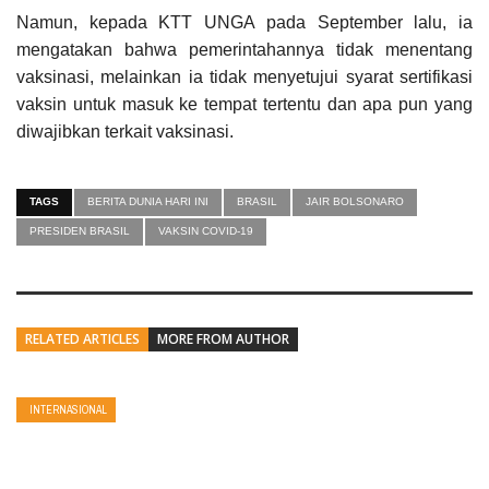
Namun, kepada KTT UNGA pada September lalu, ia
mengatakan bahwa pemerintahannya tidak menentang
vaksinasi, melainkan ia tidak menyetujui syarat sertifikasi
vaksin untuk masuk ke tempat tertentu dan apa pun yang
diwajibkan terkait vaksinasi.
TAGS
BERITA DUNIA HARI INI
BRASIL
JAIR BOLSONARO
PRESIDEN BRASIL
VAKSIN COVID-19
RELATED ARTICLES
MORE FROM AUTHOR
INTERNASIONAL