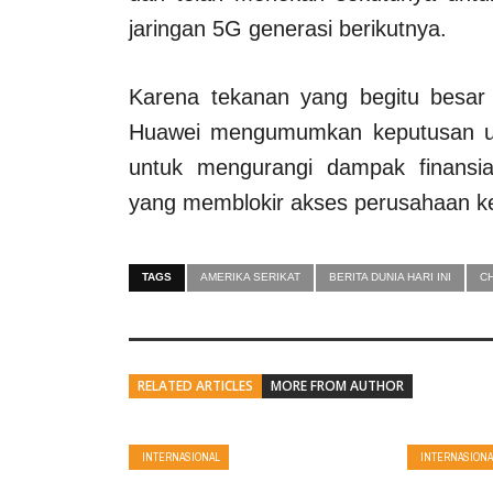
jaringan 5G generasi berikutnya.
Karena tekanan yang begitu besar 
Huawei mengumumkan keputusan un
untuk mengurangi dampak finansi
yang memblokir akses perusahaan ke
TAGS
AMERIKA SERIKAT
BERITA DUNIA HARI INI
C
RELATED ARTICLES
MORE FROM AUTHOR
INTERNASIONAL
INTERNASIONA