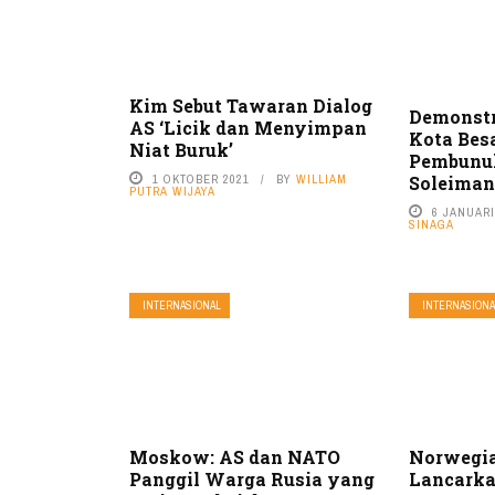
Kim Sebut Tawaran Dialog
Demonstr
AS ‘Licik dan Menyimpan
Kota Bes
Niat Buruk’
Pembunu
Soleiman
1 OKTOBER 2021
BY
WILLIAM
PUTRA WIJAYA
6 JANUARI
SINAGA
INTERNASIONAL
INTERNASIONA
Moskow: AS dan NATO
Norwegia
Panggil Warga Rusia yang
Lancarka