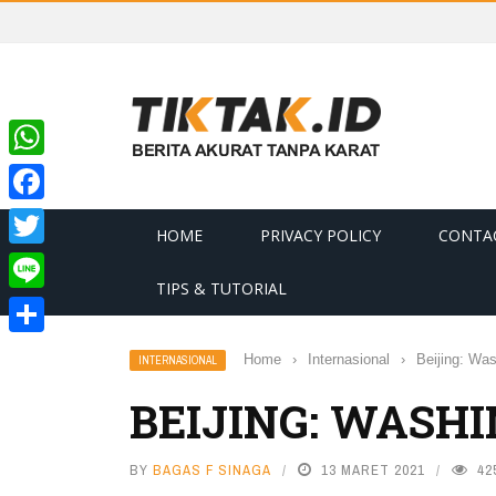
WhatsApp
Facebook
HOME
PRIVACY POLICY
CONTA
Twitter
TIPS & TUTORIAL
Line
Share
Home
›
Internasional
›
Beijing: Wa
INTERNASIONAL
BEIJING: WASH
BY
BAGAS F SINAGA
13 MARET 2021
42