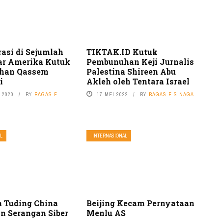
asi di Sejumlah
TIKTAK.ID Kutuk
ar Amerika Kutuk
Pembunuhan Keji Jurnalis
han Qassem
Palestina Shireen Abu
i
Akleh oleh Tentara Israel
 2020
BY
BAGAS F
17 MEI 2022
BY
BAGAS F SINAGA
L
INTERNASIONAL
 Tuding China
Beijing Kecam Pernyataan
n Serangan Siber
Menlu AS