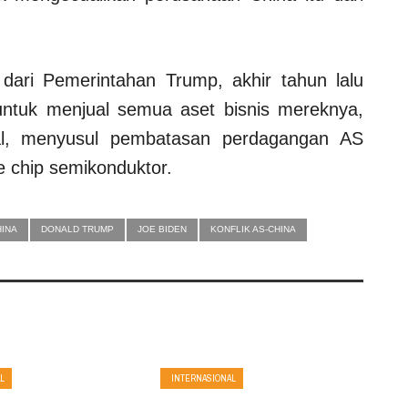
dari Pemerintahan Trump, akhir tahun lalu
tuk menjual semua aset bisnis mereknya,
al, menyusul pembatasan perdagangan AS
 chip semikonduktor.
HINA
DONALD TRUMP
JOE BIDEN
KONFLIK AS-CHINA
L
INTERNASIONAL