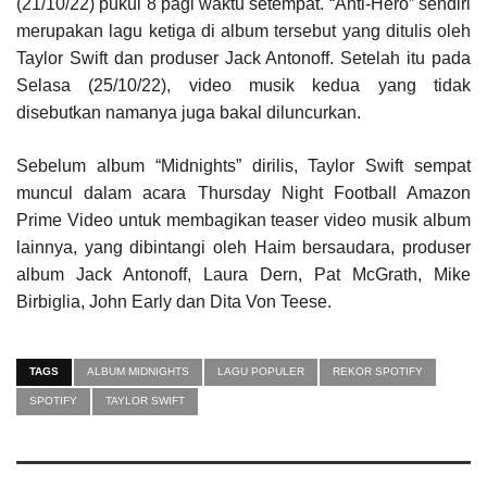
(21/10/22) pukul 8 pagi waktu setempat. “Anti-Hero” sendiri
merupakan lagu ketiga di album tersebut yang ditulis oleh
Taylor Swift dan produser Jack Antonoff. Setelah itu pada
Selasa (25/10/22), video musik kedua yang tidak
disebutkan namanya juga bakal diluncurkan.
Sebelum album “Midnights” dirilis, Taylor Swift sempat
muncul dalam acara Thursday Night Football Amazon
Prime Video untuk membagikan teaser video musik album
lainnya, yang dibintangi oleh Haim bersaudara, produser
album Jack Antonoff, Laura Dern, Pat McGrath, Mike
Birbiglia, John Early dan Dita Von Teese.
TAGS
ALBUM MIDNIGHTS
LAGU POPULER
REKOR SPOTIFY
SPOTIFY
TAYLOR SWIFT