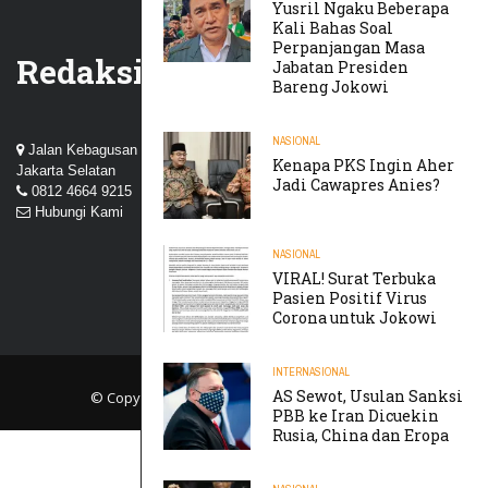
Yusril Ngaku Beberapa
Kali Bahas Soal
Perpanjangan Masa
Redaksi
Jabatan Presiden
Bareng Jokowi
NASIONAL
Jalan Kebagusan III, Perum Nuansa Kebagusan, Pasar Minggu,
Kenapa PKS Ingin Aher
Jakarta Selatan
Jadi Cawapres Anies?
0812 4664 9215
Hubungi Kami
NASIONAL
VIRAL! Surat Terbuka
Pasien Positif Virus
Corona untuk Jokowi
INTERNASIONAL
AS Sewot, Usulan Sanksi
© Copyright 2019
TIKTAK.ID
. All rights reserved.
PBB ke Iran Dicuekin
Rusia, China dan Eropa