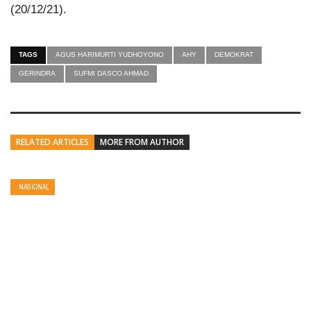
(20/12/21).
TAGS
AGUS HARIMURTI YUDHOYONO
AHY
DEMOKRAT
GERINDRA
SUFMI DASCO AHMAD
RELATED ARTICLES
MORE FROM AUTHOR
NASIONAL