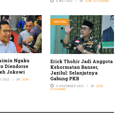
6 MEI 2022
BY
JONI SITOHANG
NASIONAL
aimin Ngaku
Erick Thohir Jadi Anggota
in Diendorse
Kehormatan Banser,
leh Jokowi
Jazilul: Selanjutnya
Gabung PKB
I 2023
BY
JONI
4 DESEMBER 2021
BY
JONI
SITOHANG