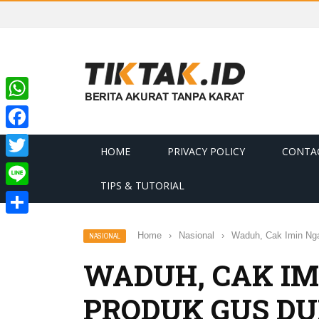
WhatsApp
Facebook
HOME
PRIVACY POLICY
CONTA
Twitter
TIPS & TUTORIAL
Line
Share
Home
›
Nasional
›
Waduh, Cak Imin Nga
NASIONAL
WADUH, CAK IM
PRODUK GUS DU