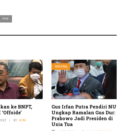
PKB
NASIONAL
ikan ke BNPT,
Gus Irfan Putra Pendiri NU
‘Offside’
Ungkap Ramalan Gus Dur:
Prabowo Jadi Presiden di
2022
BY
JONI
Usia Tua