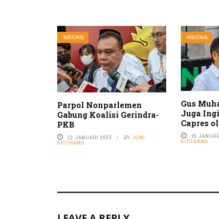
NASIONAL
NASIONAL
Gus Muh
Parpol Nonparlemen
Juga Ing
Gabung Koalisi Gerindra-
Capres o
PKB
15 JANUAR
12 JANUARI 2023
BY
JONI
SITOHANG
SITOHANG
LEAVE A REPLY