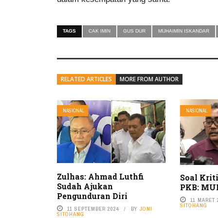
TAGS
CAK IMIN
GUS DUR
MUHAIMIN ISKANDAR
RELATED ARTICLES
MORE FROM AUTHOR
NASIONAL
NASIONAL
Zulhas: Ahmad Luthfi
Soal Krit
Sudah Ajukan
PKB: MUI 
Pengunduran Diri
11 MARET 
SITOHANG
11 SEPTEMBER 2024
BY
JONI
SITOHANG