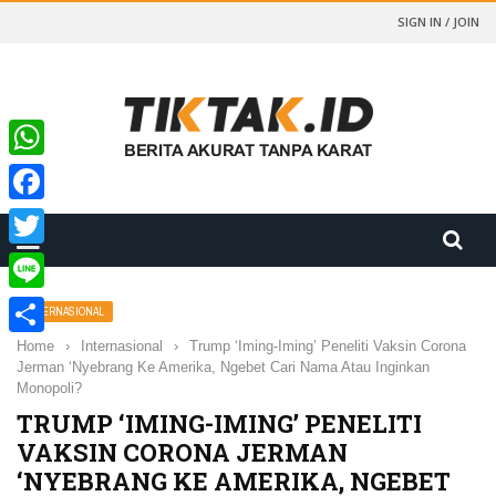
SIGN IN / JOIN
WhatsApp
Facebook
Twitter
Line
INTERNASIONAL
Home
›
Internasional
›
Trump ‘Iming-Iming’ Peneliti Vaksin Corona
Share
Jerman ‘Nyebrang Ke Amerika, Ngebet Cari Nama Atau Inginkan
Monopoli?
TRUMP ‘IMING-IMING’ PENELITI
VAKSIN CORONA JERMAN
‘NYEBRANG KE AMERIKA, NGEBET