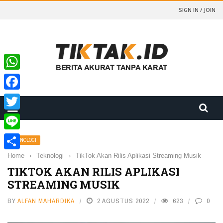
SIGN IN / JOIN
WhatsApp
Facebook
Twitter
Line
TEKNOLOGI
Home
›
Teknologi
›
TikTok Akan Rilis Aplikasi Streaming Musik
Share
TIKTOK AKAN RILIS APLIKASI
STREAMING MUSIK
BY
ALFAN MAHARDIKA
2 AGUSTUS 2022
623
0