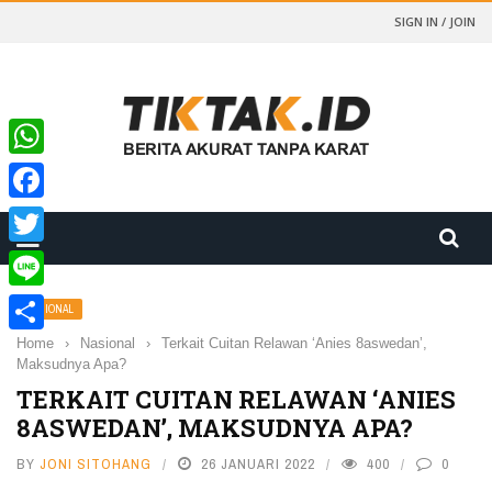
SIGN IN / JOIN
WhatsApp
Facebook
Twitter
Line
NASIONAL
Home
›
Nasional
›
Terkait Cuitan Relawan ‘Anies 8aswedan’,
Share
Maksudnya Apa?
TERKAIT CUITAN RELAWAN ‘ANIES
8ASWEDAN’, MAKSUDNYA APA?
BY
JONI SITOHANG
26 JANUARI 2022
400
0