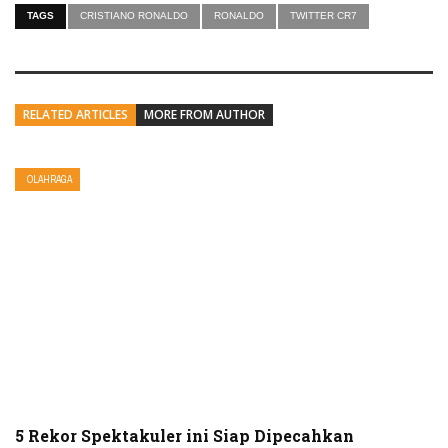
TAGS
CRISTIANO RONALDO
RONALDO
TWITTER CR7
RELATED ARTICLES
MORE FROM AUTHOR
OLAHRAGA
5 Rekor Spektakuler ini Siap Dipecahkan