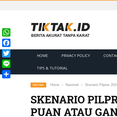
WhatsApp
Facebook
HOME
PRIVACY POLICY
CONTA
Twitter
TIPS & TUTORIAL
Line
Share
Home
›
Nasional
›
Skenario Pilpres 20
NASIONAL
SKENARIO PILPR
PUAN ATAU GAN