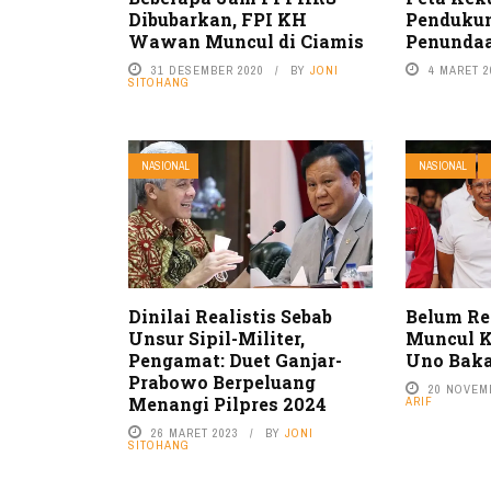
Dibubarkan, FPI KH
Pendukun
Wawan Muncul di Ciamis
Penundaa
31 DESEMBER 2020
BY
JONI
4 MARET 2
SITOHANG
NASIONAL
NASIONAL
Dinilai Realistis Sebab
Belum Re
Unsur Sipil-Militer,
Muncul K
Pengamat: Duet Ganjar-
Uno Baka
Prabowo Berpeluang
20 NOVEM
Menangi Pilpres 2024
ARIF
26 MARET 2023
BY
JONI
SITOHANG