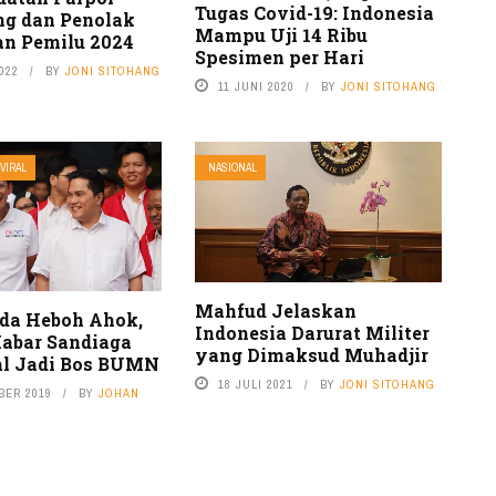
Tugas Covid-19: Indonesia
g dan Penolak
Mampu Uji 14 Ribu
n Pemilu 2024
Spesimen per Hari
022
BY
JONI SITOHANG
11 JUNI 2020
BY
JONI SITOHANG
VIRAL
NASIONAL
Mahfud Jelaskan
da Heboh Ahok,
Indonesia Darurat Militer
abar Sandiaga
yang Dimaksud Muhadjir
l Jadi Bos BUMN
18 JULI 2021
BY
JONI SITOHANG
BER 2019
BY
JOHAN