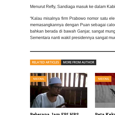
Menurut Refly, Sandiaga masuk ke dalam Kabin
“Kalau misalnya firm Prabowo nomor satu ele
memasangkannya dengan Puan sebagai calon w
bahkan berada di bawah Ganjar, sangat mungk
Sementara nanti wakil presidennya sangat mun
RELATED ARTICLES
MORE FROM AUTHOR
NASIONAL
NASIONAL
Beberapa Jam FPI HRS
Peta Kek