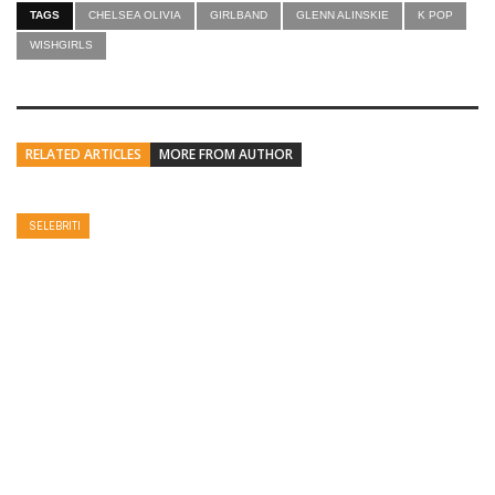
TAGS
CHELSEA OLIVIA
GIRLBAND
GLENN ALINSKIE
K POP
WISHGIRLS
RELATED ARTICLES
MORE FROM AUTHOR
SELEBRITI