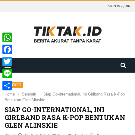
SIGN IN / JOIN
WhatsApp
Facebook
Twitter
Line
SELEBRITI
Home
›
Selebriti
›
Siap Go-International, Ini Girlband Rasa K-Pop
Share
Bentukan Glen Alinskie
SIAP GO-INTERNATIONAL, INI
GIRLBAND RASA K-POP BENTUKAN
GLEN ALINSKIE