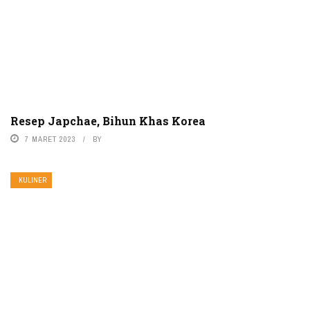
Resep Japchae, Bihun Khas Korea
7 MARET 2023
BY
KULINER