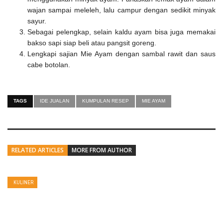
wajan sampai meleleh, lalu campur dengan sedikit minyak
sayur.
Sebagai pelengkap, selain kaldu ayam bisa juga memakai
bakso sapi siap beli atau pangsit goreng.
Lengkapi sajian Mie Ayam dengan sambal rawit dan saus
cabe botolan.
TAGS
IDE JUALAN
KUMPULAN RESEP
MIE AYAM
RELATED ARTICLES
MORE FROM AUTHOR
KULINER