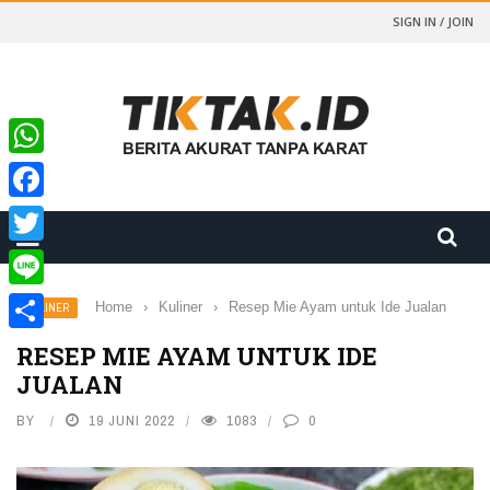
SIGN IN / JOIN
WhatsApp
Facebook
Twitter
Line
Home
›
Kuliner
›
Resep Mie Ayam untuk Ide Jualan
KULINER
Share
RESEP MIE AYAM UNTUK IDE
JUALAN
BY
19 JUNI 2022
1083
0