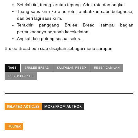
Setelah itu, tuang larutan tepung. Aduk rata dan angkat.
Tuang saus krim ke atas roti. Tambahkan saus bolognese,
dan beri lagi saus krim.
Terakhir, panggang Brulee Bread sampai bagian
permukaannya berubah kecokelatan.
Angkat, lalu potong sesuai selera.
Brulee Bread pun siap disajikan sebagai menu sarapan.
TAGS
BRULEE BREAD
KUMPULAN RESEP
RESEP CAMILAN
RESEP PRAKTIS
RELATED ARTICLES
MORE FROM AUTHOR
KULINER