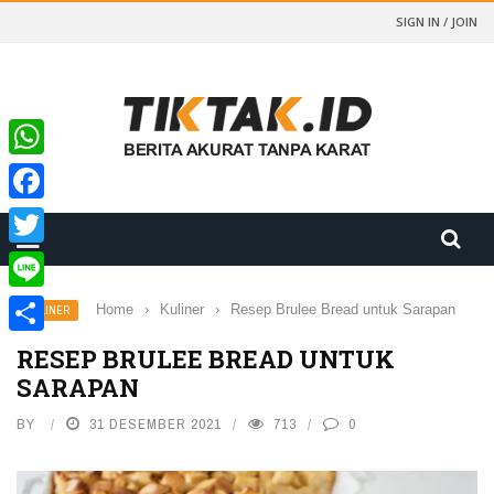
SIGN IN / JOIN
WhatsApp
Facebook
Twitter
Line
Home
›
Kuliner
›
Resep Brulee Bread untuk Sarapan
KULINER
Share
RESEP BRULEE BREAD UNTUK
SARAPAN
BY
31 DESEMBER 2021
713
0