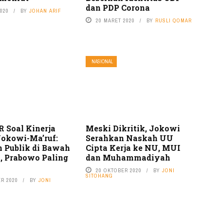
dan PDP Corona
2020
BY
JOHAN ARIF
20 MARET 2020
BY
RUSLI QOMAR
NASIONAL
R Soal Kinerja
Meski Dikritik, Jokowi
Jokowi-Ma’ruf:
Serahkan Naskah UU
 Publik di Bawah
Cipta Kerja ke NU, MUI
n, Prabowo Paling
dan Muhammadiyah
20 OKTOBER 2020
BY
JONI
SITOHANG
R 2020
BY
JONI