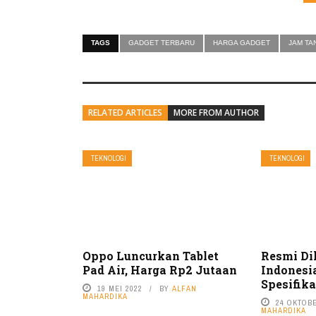
TAGS
GADGET TERBARU
HARGA GADGET
JAM TA
RELATED ARTICLES
MORE FROM AUTHOR
TEKNOLOGI
TEKNOLOGI
Oppo Luncurkan Tablet
Resmi Di
Pad Air, Harga Rp2 Jutaan
Indonesia
Spesifik
19 MEI 2022
BY
ALFAN
MAHARDIKA
24 OKTOBE
MAHARDIKA