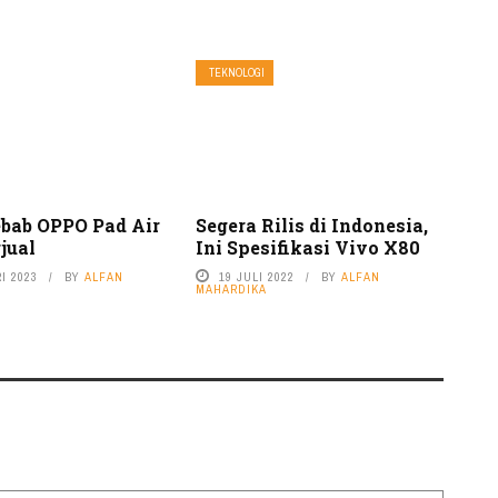
TEKNOLOGI
ebab OPPO Pad Air
Segera Rilis di Indonesia,
jual
Ini Spesifikasi Vivo X80
I 2023
BY
ALFAN
19 JULI 2022
BY
ALFAN
MAHARDIKA