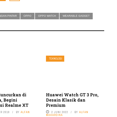
NGAN PINTAR
OPPO
OPPO WATCH
WEARABLE GADGET
TEKNOLOGI
luncurkan di
Huawei Watch GT 3 Pro,
, Begini
Desain Klasik dan
asi Realme XT
Premium
R 2019
BY
ALFAN
2 JUNI 2022
BY
ALFAN
MAHARDIKA