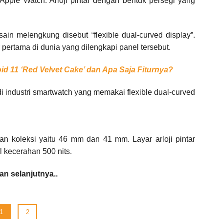
Apple Watch. Arloji pintar dengan bentuk persegi yang
esain melengkung disebut “flexible dual-curved display”.
r pertama di dunia yang dilengkapi panel tersebut.
 11 ‘Red Velvet Cake’ dan Apa Saja Fiturnya?
i industri smartwatch yang memakai flexible dual-curved
n koleksi yaitu 46 mm dan 41 mm. Layar arloji pintar
 kecerahan 500 nits.
n selanjutnya..
1
2