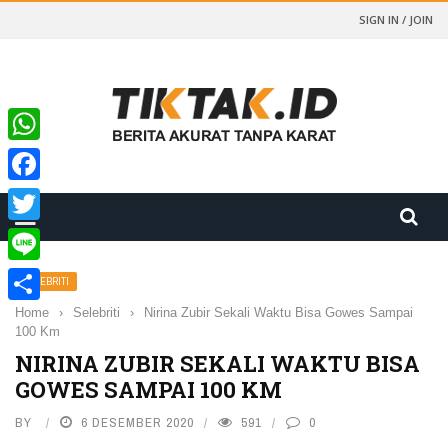
SIGN IN / JOIN
WhatsApp
Facebook
Twitter
Line
SELEBRITI
Home
›
Selebriti
›
Nirina Zubir Sekali Waktu Bisa Gowes Sampai
Share
100 Km
NIRINA ZUBIR SEKALI WAKTU BISA
GOWES SAMPAI 100 KM
BY
6 DESEMBER 2020
591
0