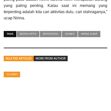
yang paling penting. Kalau saat ini memang yang
terpenting adalah kita cari aktivitas dulu, cari olahraganya,”
ucap Nirina.
TAGS
BERITA ARTIS
BERSEPEDA
GOWES
NIRINA ZUBIR
RELATED ARTICLES
MORE FROM AUTHOR
SELEBRITI