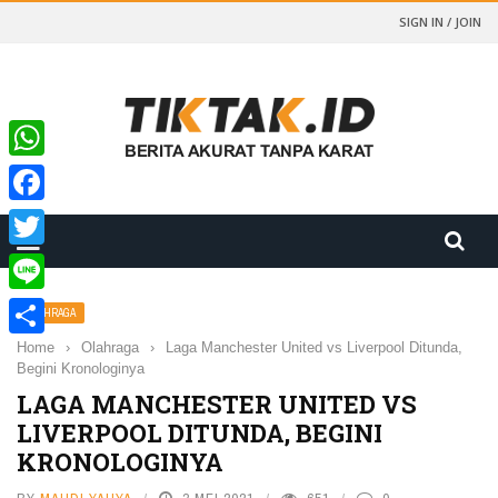
SIGN IN / JOIN
WhatsApp
Facebook
Twitter
Line
OLAHRAGA
Home
›
Olahraga
›
Laga Manchester United vs Liverpool Ditunda,
Share
Begini Kronologinya
LAGA MANCHESTER UNITED VS
LIVERPOOL DITUNDA, BEGINI
KRONOLOGINYA