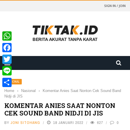
SIGN IN / JOIN
WhatsApp
Facebook
Twitter
Line
NASIONAL
Home
›
Nasional
›
Komentar Anies Saat Nonton Cek Sound Band
Share
Nidji di JIS
KOMENTAR ANIES SAAT NONTON
CEK SOUND BAND NIDJI DI JIS
BY
JONI SITOHANG
18 JANUARI 2022
627
0