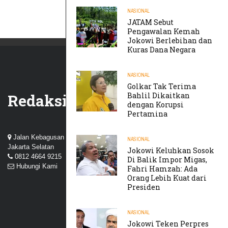
NASIONAL
JATAM Sebut
Pengawalan Kemah
Jokowi Berlebihan dan
Kuras Dana Negara
NASIONAL
Golkar Tak Terima
Bahlil Dikaitkan
Redaksi
dengan Korupsi
Pertamina
Jalan Kebagusan III, Perum Nuansa Kebagusan, Pasar Minggu,
NASIONAL
Jakarta Selatan
Jokowi Keluhkan Sosok
0812 4664 9215
Di Balik Impor Migas,
Hubungi Kami
Fahri Hamzah: Ada
Orang Lebih Kuat dari
Presiden
NASIONAL
Jokowi Teken Perpres