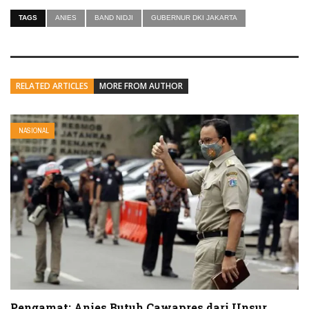
TAGS
ANIES
BAND NIDJI
GUBERNUR DKI JAKARTA
RELATED ARTICLES
MORE FROM AUTHOR
NASIONAL
Pengamat: Anies Butuh Cawapres dari Unsur