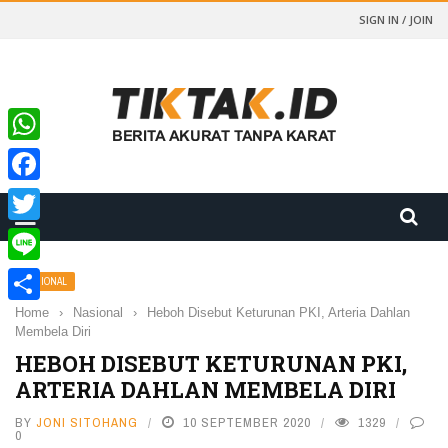
SIGN IN / JOIN
WhatsApp
Facebook
Twitter
Line
NASIONAL
Home
›
Nasional
›
Heboh Disebut Keturunan PKI, Arteria Dahlan
Share
Membela Diri
HEBOH DISEBUT KETURUNAN PKI,
ARTERIA DAHLAN MEMBELA DIRI
BY
JONI SITOHANG
10 SEPTEMBER 2020
1329
0