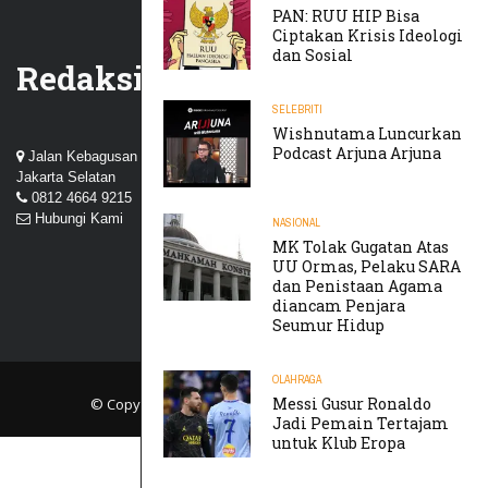
PAN: RUU HIP Bisa
Ciptakan Krisis Ideologi
dan Sosial
Redaksi
SELEBRITI
Wishnutama Luncurkan
Podcast Arjuna Arjuna
Jalan Kebagusan III, Perum Nuansa Kebagusan, Pasar Minggu,
Jakarta Selatan
0812 4664 9215
Hubungi Kami
NASIONAL
MK Tolak Gugatan Atas
UU Ormas, Pelaku SARA
dan Penistaan Agama
diancam Penjara
Seumur Hidup
OLAHRAGA
Messi Gusur Ronaldo
© Copyright 2019
TIKTAK.ID
. All rights reserved.
Jadi Pemain Tertajam
untuk Klub Eropa