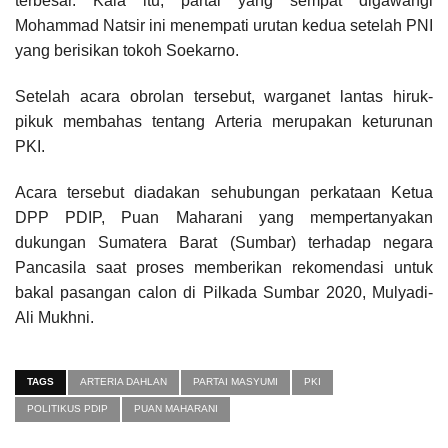
terbesar. Kala itu, partai yang sempat digawangi
Mohammad Natsir ini menempati urutan kedua setelah PNI
yang berisikan tokoh Soekarno.
Setelah acara obrolan tersebut, warganet lantas hiruk-
pikuk membahas tentang Arteria merupakan keturunan
PKI.
Acara tersebut diadakan sehubungan perkataan Ketua
DPP PDIP, Puan Maharani yang mempertanyakan
dukungan Sumatera Barat (Sumbar) terhadap negara
Pancasila saat proses memberikan rekomendasi untuk
bakal pasangan calon di Pilkada Sumbar 2020, Mulyadi-
Ali Mukhni.
TAGS
ARTERIA DAHLAN
PARTAI MASYUMI
PKI
POLITIKUS PDIP
PUAN MAHARANI