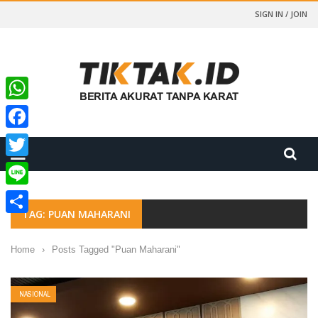
SIGN IN / JOIN
WhatsApp
Facebook
Twitter
Line
TAG: PUAN MAHARANI
Share
Home
›
Posts Tagged "Puan Maharani"
NASIONAL