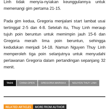
Linh tidak menyia-nyiakan keunggulannya untuk
memenangi gim pertama 21-15.
Pada gim kedua, Gregoria menjalani start lambat usai
tertinggal 2-5 dan 4-8. Setelah itu, Thuy Linh meraup
tujuh poin beruntun untuk memimpin jauh 15-6 dan
Gregoria meraih lima poin beruntun, sehingga
kedudukan menjadi 14-18. Namun Nguyen Thuy Linh
memperoleh tiga poin selanjutnya untuk menyudahi
perlawanan Gregoria dalam pertandingan sepanjang 32
menit.
TAGS
CHINA OPEN
GREGORIA MARISKA
NGUYEN THUY LINH
RELATED ARTICLES
MORE FROM AUTHOR