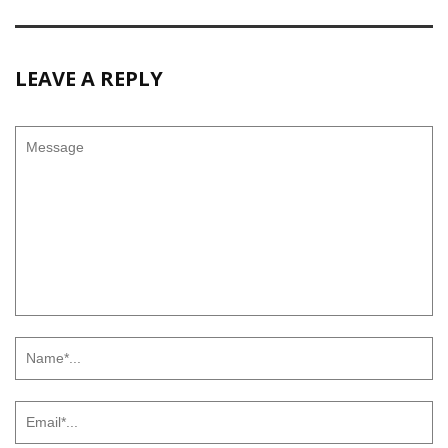
LEAVE A REPLY