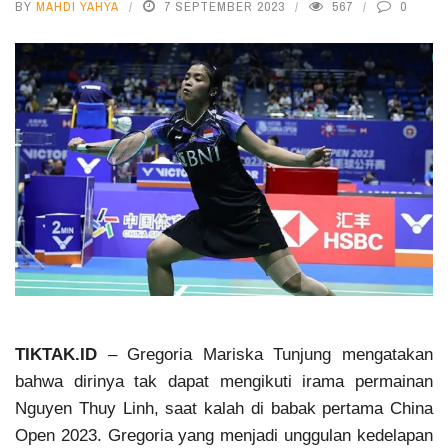
BY
MAHDI YAHYA
7 SEPTEMBER 2023
567
0
TIKTAK.ID
– Gregoria Mariska Tunjung mengatakan
bahwa dirinya tak dapat mengikuti irama permainan
Nguyen Thuy Linh, saat kalah di babak pertama China
Open 2023. Gregoria yang menjadi unggulan kedelapan