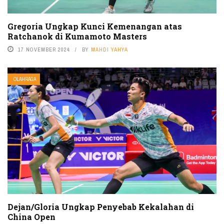
Gregoria Ungkap Kunci Kemenangan atas
Ratchanok di Kumamoto Masters
17 NOVEMBER 2024
BY
MAHDI YAHYA
OLAHRAGA
Dejan/Gloria Ungkap Penyebab Kekalahan di
China Open