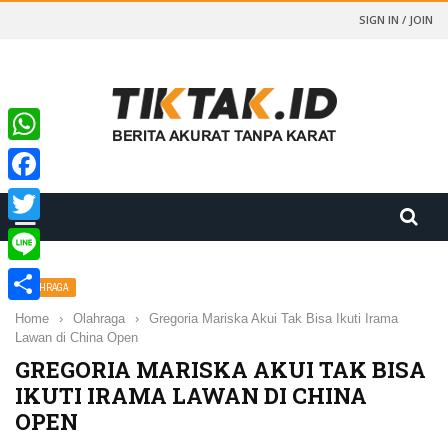
SIGN IN / JOIN
WhatsApp
Facebook
Twitter
Line
OLAHRAGA
Share
Home
›
Olahraga
›
Gregoria Mariska Akui Tak Bisa Ikuti Irama
Lawan di China Open
GREGORIA MARISKA AKUI TAK BISA
IKUTI IRAMA LAWAN DI CHINA
OPEN