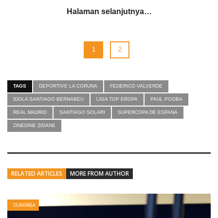
Halaman selanjutnya…
1
2
TAGS
DEPORTIVE LA CORUNA
FEDERICO VALVERDE
IDOLA SANTIAGO BERNABEU
LIGA TOP EROPA
PAUL POGBA
REAL MADRID
SANTIAGO SOLARI
SUPERCOPA DE ESPANA
ZINEDINE ZIDANE
RELATED ARTICLES
MORE FROM AUTHOR
OLAHRAGA