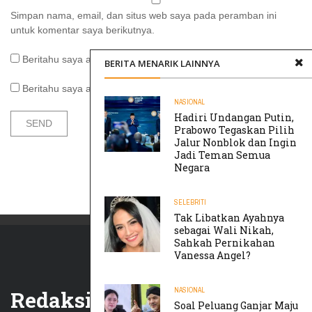
Simpan nama, email, dan situs web saya pada peramban ini
untuk komentar saya berikutnya.
Beritahu saya akan tindak lanjut komentar melalui surel.
BERITA MENARIK LAINNYA
Beritahu saya akan tulisan baru melalui surel.
NASIONAL
Hadiri Undangan Putin,
Prabowo Tegaskan Pilih
Jalur Nonblok dan Ingin
Jadi Teman Semua
Negara
SELEBRITI
Tak Libatkan Ayahnya
sebagai Wali Nikah,
Sahkah Pernikahan
Vanessa Angel?
NASIONAL
Redaksi
Soal Peluang Ganjar Maju