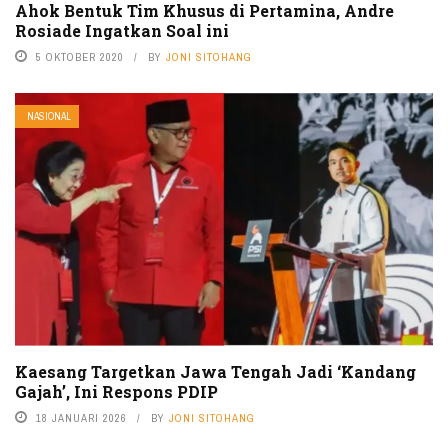
Ahok Bentuk Tim Khusus di Pertamina, Andre
Rosiade Ingatkan Soal ini
5 OKTOBER 2020
BY
JONI SITOHANG
NASIONAL
Kaesang Targetkan Jawa Tengah Jadi ‘Kandang
Gajah’, Ini Respons PDIP
18 JANUARI 2026
BY
JONI SITOHANG