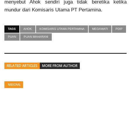
menyebut Ahok sendiri juga tidak beretika ketika
mundur dari Komisaris Utama PT Pertamina.
TAGS
AHOK
KOMISARIS UTAMA PERTAMINA
MEGAWATI
PDIP
PUAN
PUAN MAHARANI
RELATED ARTICLES
MORE FROM AUTHOR
NASIONAL