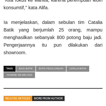
“Kita fokus ke wanita, karena perempuan lebih
konsumtif,” kata Alifa.
Ia menjelaskan, dalam sebulan tim Catalia
Batik yang berjumlah 25 orang, mampu
menghasilkan sebanyak 800 potong baju jadi.
Pengerjaannya itu pun dilakukan dari
showroom.
TAGS
BAJU BATIK
BATIK PEKALONGAN
CATALIA BATIK
YASMINE WILDBLOOD
RELATED ARTICLES
MORE FROM AUTHOR