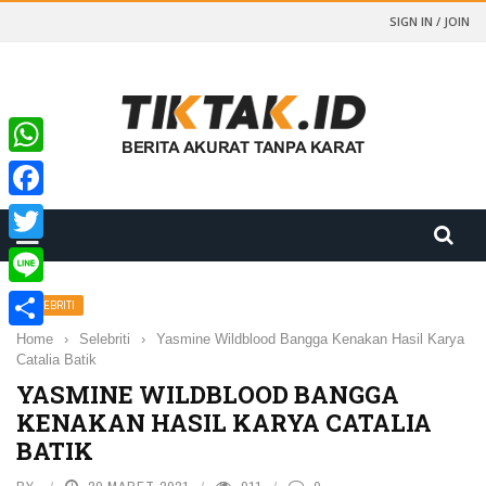
SIGN IN / JOIN
WhatsApp
Facebook
Twitter
Line
SELEBRITI
Home
›
Selebriti
›
Yasmine Wildblood Bangga Kenakan Hasil Karya
Share
Catalia Batik
YASMINE WILDBLOOD BANGGA
KENAKAN HASIL KARYA CATALIA
BATIK