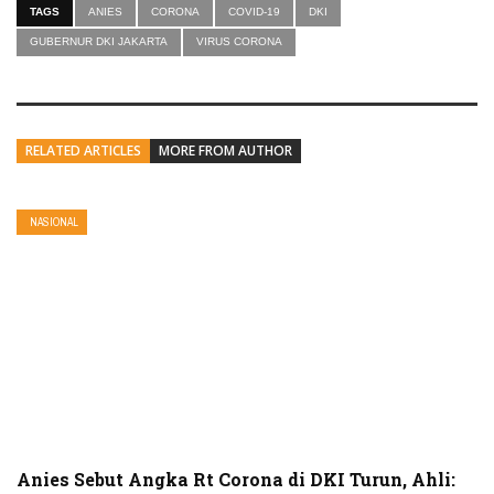
TAGS
ANIES
CORONA
COVID-19
DKI
GUBERNUR DKI JAKARTA
VIRUS CORONA
RELATED ARTICLES
MORE FROM AUTHOR
NASIONAL
Anies Sebut Angka Rt Corona di DKI Turun, Ahli: