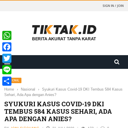
SIGN IN / JOIN
WhatsApp
Facebook
Twitter
Line
NASIONAL
Home
›
Nasional
›
Syukuri Kasus Covid-19 DKI Tembus 584 Kasus
Share
Sehari, Ada Apa dengan Anies?
SYUKURI KASUS COVID-19 DKI
TEMBUS 584 KASUS SEHARI, ADA
APA DENGAN ANIES?