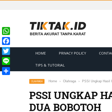
WhatsApp
Facebook
HOME
PRIVACY POLICY
CONTA
Twitter
TIPS & TUTORIAL
Line
Share
Home
›
Olahraga
›
PSSI Ungkap Hasil 
OLAHRAGA
PSSI UNGKAP H
DUA BOBOTOH