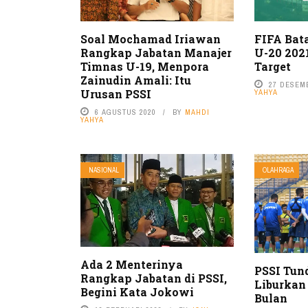
Soal Mochamad Iriawan
FIFA Bat
Rangkap Jabatan Manajer
U-20 202
Timnas U-19, Menpora
Target
Zainudin Amali: Itu
27 DESEM
Urusan PSSI
YAHYA
6 AGUSTUS 2020
BY
MAHDI
YAHYA
NASIONAL
OLAHRAGA
Ada 2 Menterinya
PSSI Tund
Rangkap Jabatan di PSSI,
Liburkan
Begini Kata Jokowi
Bulan