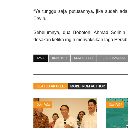
“Ya tunggu saja putusannya, jika sudah ada 
Erwin.
Sebelumnya, dua Bobotoh, Ahmad Solihin 
desakan ketika ingin menyaksikan laga Persi
TAGS
BOBOTOH
KOMDIS PSSI
PERSIB BANDUNG
RELATED ARTICLES
MORE FROM AUTHOR
OLAHRAGA
OLAHRAGA