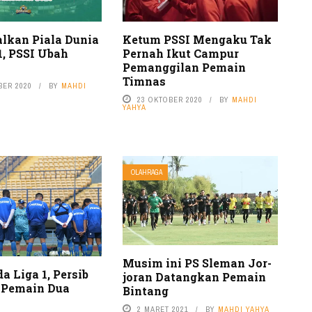
alkan Piala Dunia
Ketum PSSI Mengaku Tak
1, PSSI Ubah
Pernah Ikut Campur
Pemanggilan Pemain
Timnas
BER 2020
BY
MAHDI
23 OKTOBER 2020
BY
MAHDI
YAHYA
OLAHRAGA
Musim ini PS Sleman Jor-
a Liga 1, Persib
joran Datangkan Pemain
 Pemain Dua
Bintang
2 MARET 2021
BY
MAHDI YAHYA