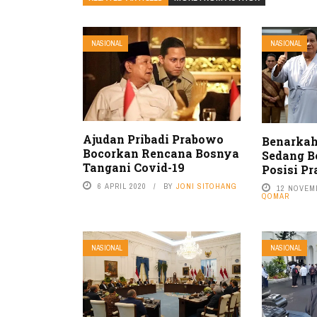
NASIONAL
NASIONAL
Ajudan Pribadi Prabowo
Benarkah
Bocorkan Rencana Bosnya
Sedang B
Tangani Covid-19
Posisi P
6 APRIL 2020
BY
JONI SITOHANG
12 NOVEM
QOMAR
NASIONAL
NASIONAL