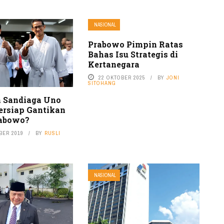
NASIONAL
Prabowo Pimpin Ratas
Bahas Isu Strategis di
Kertanegara
22 OKTOBER 2025
BY
JONI
SITOHANG
 Sandiaga Uno
ersiap Gantikan
rabowo?
BER 2019
BY
RUSLI
NASIONAL