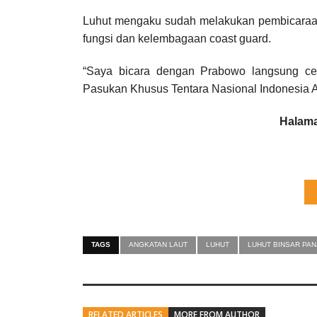
Luhut mengaku sudah melakukan pembicara
fungsi dan kelembagaan coast guard.
“Saya bicara dengan Prabowo langsung cep
Pasukan Khusus Tentara Nasional Indonesia A
Halama
TAGS
ANGKATAN LAUT
LUHUT
LUHUT BINSAR PAN
RELATED ARTICLES
MORE FROM AUTHOR