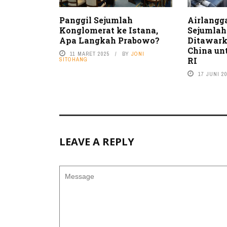
Panggil Sejumlah
Airlangg
Konglomerat ke Istana,
Sejumlah
Apa Langkah Prabowo?
Ditawark
China unt
11 MARET 2025
BY
JONI
RI
SITOHANG
17 JUNI 2
LEAVE A REPLY