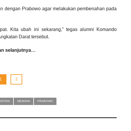
an dengan Prabowo agar melakukan pembenahan pada
at. Kita ubah ini sekarang,” tegas alumni Komando
ngkatan Darat tersebut.
n selanjutnya…
1
2
JAITAN
MENHAN
PRABOWO