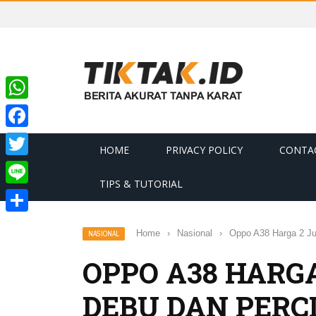
WhatsApp
Facebook
HOME
PRIVACY POLICY
CONTA
Twitter
TIPS & TUTORIAL
Line
Share
Home
›
Nasional
›
Oppo A38 Harga 2 Ju
NASIONAL
OPPO A38 HARG
DEBU DAN PERC