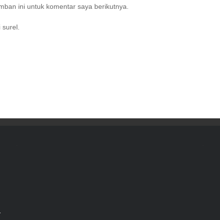
ban ini untuk komentar saya berikutnya.
 surel.
r