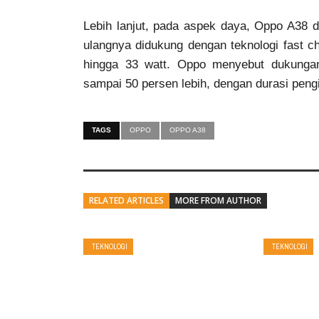
Lebih lanjut, pada aspek daya, Oppo A38 d
ulangnya didukung dengan teknologi fast c
hingga 33 watt. Oppo menyebut dukunga
sampai 50 persen lebih, dengan durasi pengi
TAGS
OPPO
OPPO A38
RELATED ARTICLES
MORE FROM AUTHOR
TEKNOLOGI
TEKNOLOGI