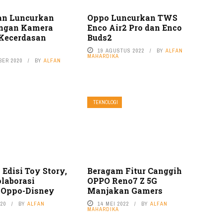
an Luncurkan
Oppo Luncurkan TWS
engan Kamera
Enco Air2 Pro dan Enco
 Kecerdasan
Buds2
19 AGUSTUS 2022
BY
ALFAN
MAHARDIKA
BER 2020
BY
ALFAN
TEKNOLOGI
Edisi Toy Story,
Beragam Fitur Canggih
laborasi
OPPO Reno7 Z 5G
 Oppo-Disney
Manjakan Gamers
020
BY
ALFAN
14 MEI 2022
BY
ALFAN
MAHARDIKA