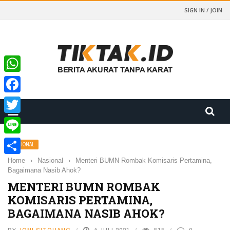
SIGN IN / JOIN
WhatsApp
Facebook
Twitter
Line
NASIONAL
Home
›
Nasional
›
Menteri BUMN Rombak Komisaris Pertamina,
Share
Bagaimana Nasib Ahok?
MENTERI BUMN ROMBAK
KOMISARIS PERTAMINA,
BAGAIMANA NASIB AHOK?