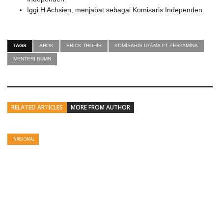
Iggi H Achsien, menjabat sebagai Komisaris Independen.
TAGS
AHOK
ERICK THOHIR
KOMISARIS UTAMA PT PERTAMINA
MENTERI BUMN
RELATED ARTICLES
MORE FROM AUTHOR
NASIONAL