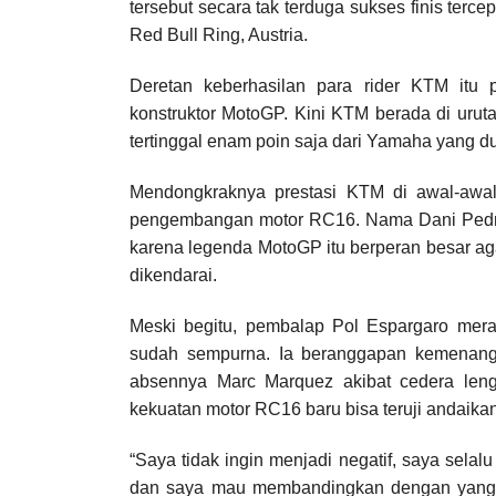
tersebut secara tak terduga sukses finis terce
Red Bull Ring, Austria.
Deretan keberhasilan para rider KTM itu
konstruktor MotoGP. Kini KTM berada di urut
tertinggal enam poin saja dari Yamaha yang 
Mendongkraknya prestasi KTM di awal-awal
pengembangan motor RC16. Nama Dani Pedros
karena legenda MotoGP itu berperan besar ag
dikendarai.
Meski begitu, pembalap Pol Espargaro me
sudah sempurna. Ia beranggapan kemenanga
absennya Marc Marquez akibat cedera leng
kekuatan motor RC16 baru bisa teruji andaikan
“Saya tidak ingin menjadi negatif, saya selalu p
dan saya mau membandingkan dengan yang terb