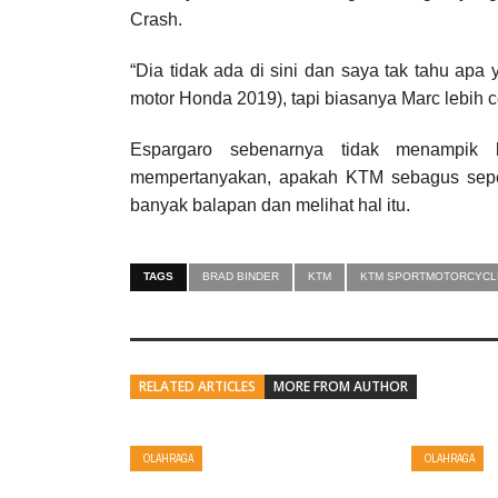
Crash.
“Dia tidak ada di sini dan saya tak tahu ap
motor Honda 2019), tapi biasanya Marc lebih c
Espargaro sebenarnya tidak menampi
mempertanyakan, apakah KTM sebagus seperti
banyak balapan dan melihat hal itu.
TAGS
BRAD BINDER
KTM
KTM SPORTMOTORCYCL
RELATED ARTICLES
MORE FROM AUTHOR
OLAHRAGA
OLAHRAGA