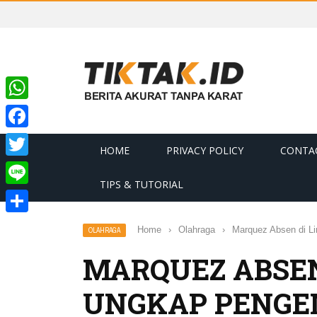
WhatsApp
Facebook
HOME
PRIVACY POLICY
CONTA
Twitter
TIPS & TUTORIAL
Line
Share
Home
›
Olahraga
›
Marquez Absen di L
OLAHRAGA
MARQUEZ ABSEN
UNGKAP PENGE