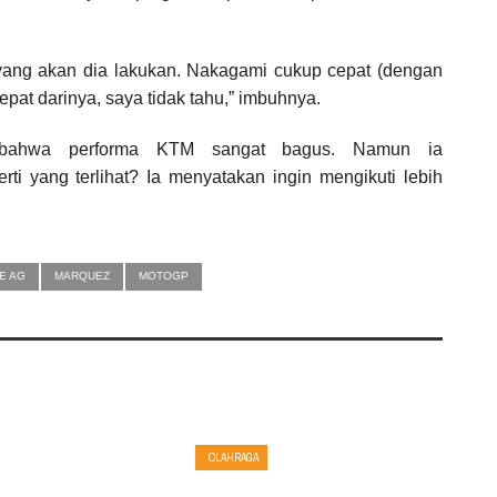
a yang akan dia lakukan. Nakagami cukup cepat (dengan
epat darinya, saya tidak tahu,” imbuhnya.
k bahwa performa KTM sangat bagus. Namun ia
 yang terlihat? Ia menyatakan ingin mengikuti lebih
E AG
MARQUEZ
MOTOGP
OLAHRAGA