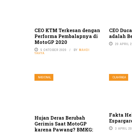
CEO KTM Terkesan dengan
CEO Duca
Performa Pembalapnya di
adalah B
MotoGP 2020
20 APRIL 
5 OKTOBER 2020
BY
MAHDI
YAHYA
NASIONAL
OLAHRAGA
Fakta H
Hujan Deras Berubah
Espargar
Gerimis Saat MotoGP
3 APRIL 2
karena Pawang? BMKG: