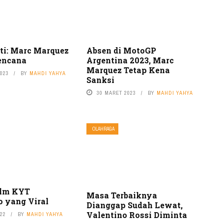
ti: Marc Marquez
Absen di MotoGP
encana
Argentina 2023, Marc
Marquez Tetap Kena
2023
BY
MAHDI YAHYA
Sanksi
30 MARET 2023
BY
MAHDI YAHYA
OLAHRAGA
elm KYT
Masa Terbaiknya
o yang Viral
Dianggap Sudah Lewat,
Valentino Rossi Diminta
022
BY
MAHDI YAHYA