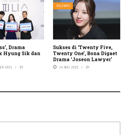
SELEBRITI
ss’, Drama
Sukses di ‘Twenty Five,
 Hyung Sik dan
Twenty One’, Bona Digaet
Drama ‘Joseon Lawyer’
ER 2021
BY
14 MEI 2022
BY