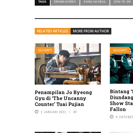
TAGS
DRAMA KOREA
KANG HA NEUL
SON YE JIN
RELATED ARTICLES
MORE FROM AUTHOR
SELEBRITI
SELEBRITI
Bintang 
Penampilan Jo Byeong
Diundang
Gyu di ‘The Uncanny
Show Sta
Counter’ Tuai Pujian
Fallon
2 JANUARI 2021
BY
6 OKTOBER