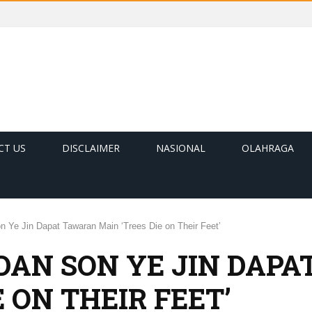
CT US
DISCLAIMER
NASIONAL
OLAHRAGA
 Ye Jin Dapat Tawaran Main ‘Trees Die on Their Feet’
DAN SON YE JIN DAP
E ON THEIR FEET’