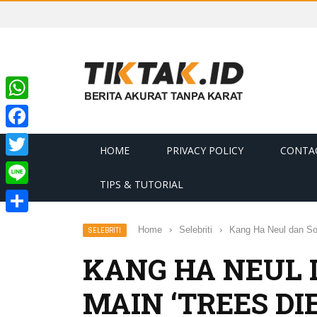
WhatsApp
Facebook
HOME
PRIVACY POLICY
CONTA
Twitter
TIPS & TUTORIAL
Line
Share
Home
›
Selebriti
›
Kang Ha Neul dan Son
SELEBRITI
KANG HA NEUL 
MAIN ‘TREES DI