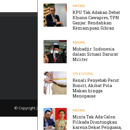
NASIONAL
KPU Tak Adakan Debat
Khusus Cawapres, TPN
Ganjar: Rendahkan
Kemampuan Gibran
NASIONAL
Muhadjir: Indonesia
dalam Situasi Darurat
Militer
TIPS & TUTORIAL
Kenali Penyebab Perut
Buncit, Akibat Pola
Makan hingga
Menopause
© Copyright 2019
TIKTAK.ID
. All rights reserved.
NASIONAL
Minta Tak Ada Calon
Pilkada Diuntungkan
karena Dekat Penguasa,