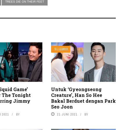
TREES DIE ON THEIR FEET
SELEBRITI
‘Squid Game’
Untuk ‘Gyeongseong
 The Tonight
Creature’, Han So Hee
rring Jimmy
Bakal Berduet dengan Park
Seo Joon
 2021
BY
21 JUNI 2021
BY