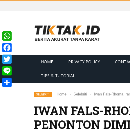
WhatsApp
Facebook
HOME
PRIVACY POLICY
CONTA
Twitter
TIPS & TUTORIAL
Line
Share
Home
›
Selebriti
›
Iwan Fals-Rhoma Ira
SELEBRITI
IWAN FALS-RHO
PENONTON DIM