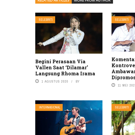
RELATED ARTICLES
MORE FROM AUTHOR
SELEBRITI
SELEBRITI
Komentar
Begini Perasaan Via
Kontrove
Vallen Saat ‘Dilamar’
Ambawan
Langsung Rhoma Irama
Dipromo
1 AGUSTUS 2020
BY
11 MEI 20
INTERNASIONAL
SELEBRITI