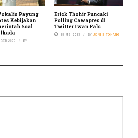
okalis Payung
Erick Thohir Puncaki
otes Kebijakan
Polling Cawapres di
merintah Soal
Twitter Iwan Fals
ilkada
28 MEI 2023
BY
JONI SITOHANG
MBER 2020
BY