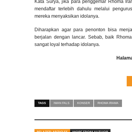
Kata Surya, jika para penggemar Rhoma Ira
mendaftar terlebih dahulu melalui pengu
mereka menyaksikan idolanya.
Diharapkan agar para penonton bisa menja
berjalan dengan lancar. Sebab, baik Rhom
sangat loyal terhadap idolanya.
Halama
TAGS
IWAN FALS
KONSER
RHOMA IRAMA