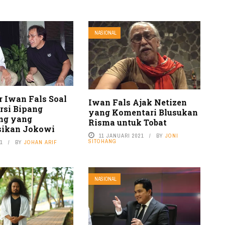
NASIONAL
 Iwan Fals Soal
Iwan Fals Ajak Netizen
rsi Bipang
yang Komentari Blusukan
g yang
Risma untuk Tobat
sikan Jokowi
11 JANUARI 2021
BY
JONI
SITOHANG
21
BY
JOHAN ARIF
NASIONAL