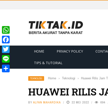
WhatsApp
Facebook
HOME
PRIVACY POLICY
CONTA
Twitter
TIPS & TUTORIAL
Line
Share
Home
›
Teknologi
›
Huawei Rilis Jam T
TEKNOLOGI
HUAWEI RILIS 
BY
ALFAN MAHARDIKA
22 MEI 2022
694