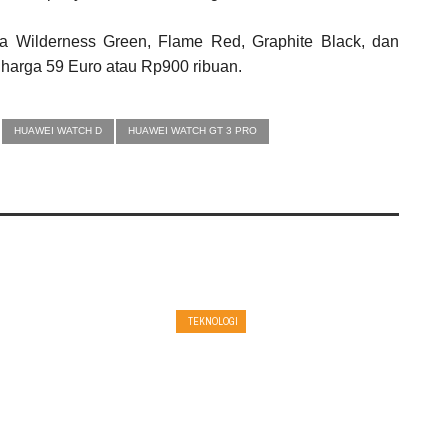
a Wilderness Green, Flame Red, Graphite Black, dan
 harga 59 Euro atau Rp900 ribuan.
HUAWEI WATCH D
HUAWEI WATCH GT 3 PRO
TEKNOLOGI