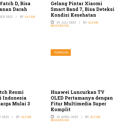
atch D, Bisa
Gelang Pintar Xiaomi
anan Darah
Smart Band 7, Bisa Deteksi
Kondisi Kesehatan
BER 2022
BY
ALFAN
25 JULI 2022
BY
ALFAN
MAHARDIKA
TEKNOLOGI
tch Resmi
Huawei Luncurkan TV
i Indonesia
OLED Pertamanya dengan
arga Mulai 3
Fitur Multimedia Super
Komplit
S 2020
BY
ALFAN
10 APRIL 2020
BY
ALFAN
MAHARDIKA