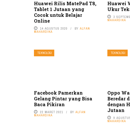
Huawei Rilis MatePad T8,
Huawei W
Tablet 1 Jutaan yang
Ukur Tek
Cocok untuk Belajar
3 SEPTEM
Online
MAHARDIKA
14 AGUSTUS 2020
BY
ALFAN
MAHARDIKA
TEKNOLOGI
TEKNOLOGI
Facebook Pamerkan
Oppo Wa
Gelang Pintar yang Bisa
Beredar d
Baca Pikiran
dengan H
Jutaan
22 MARET 2021
BY
ALFAN
MAHARDIKA
9 AGUSTU
MAHARDIKA