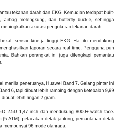
antau tekanan darah dan EKG. Kemudian terdapat built-
, airbag melengkung, dan butterfly buckle, sehingga
a meningkatkan akurasi pengukuran tekanan darah.
ibekali sensor kinerja tinggi EKG. Hal itu mendukung
menghasilkan laporan secara real time. Pengguna pun
itmia. Bahkan perangkat ini juga dilengkapi pemantau
h.
i merilis penerusnya, Huawei Band 7. Gelang pintar ini
d 6, tapi dibuat lebih ramping dengan ketebalan 9,99
ibuat lebih ringan 2 gram.
ED 2.5D 1,47 inch dan mendukung 8000+ watch face.
 (5 ATM), pelacakan detak jantung, pemantauan detak
rta mempunyai 96 mode olahraga.