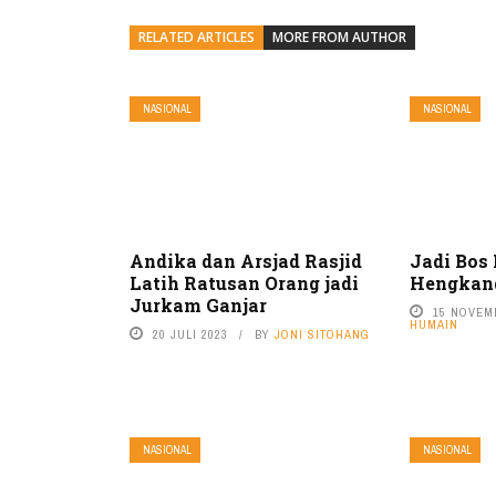
RELATED ARTICLES
MORE FROM AUTHOR
NASIONAL
NASIONAL
Andika dan Arsjad Rasjid
Jadi Bos
Latih Ratusan Orang jadi
Hengkang
Jurkam Ganjar
15 NOVEM
HUMAIN
20 JULI 2023
BY
JONI SITOHANG
NASIONAL
NASIONAL