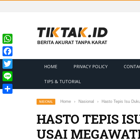
WhatsApp
Facebook
HOME
PRIVACY POLICY
CONTA
Twitter
TIPS & TUTORIAL
Line
Share
Home
›
Nasional
›
Hasto Tepis Isu Duk
NASIONAL
HASTO TEPIS I
USAI MEGAWATI