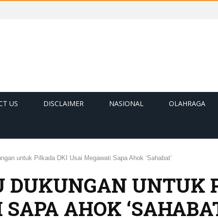
CT US
DISCLAIMER
NASIONAL
OLAHRAGA
ungan untuk Pilkada DKI Usai Megawati Sapa Ahok ‘Sahabat’
SU DUKUNGAN UNTUK 
 SAPA AHOK ‘SAHABA