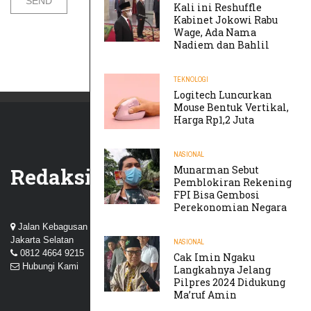
Kali ini Reshuffle
Kabinet Jokowi Rabu
Wage, Ada Nama
Nadiem dan Bahlil
TEKNOLOGI
Logitech Luncurkan
Mouse Bentuk Vertikal,
Harga Rp1,2 Juta
NASIONAL
Redaksi
Munarman Sebut
Pemblokiran Rekening
FPI Bisa Gembosi
Perekonomian Negara
Jalan Kebagusan III, Perum Nuansa Kebagusan, Pasar Minggu,
Jakarta Selatan
NASIONAL
0812 4664 9215
Cak Imin Ngaku
Hubungi Kami
Langkahnya Jelang
Pilpres 2024 Didukung
Ma’ruf Amin