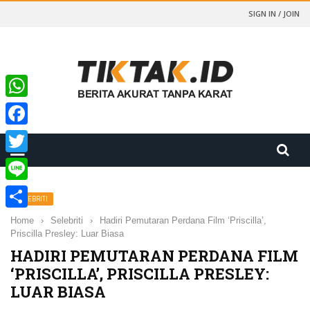
SIGN IN / JOIN
WhatsApp
Facebook
Twitter
Line
SELEBRITI
Share
Home
›
Selebriti
›
Hadiri Pemutaran Perdana Film ‘Priscilla’,
Priscilla Presley: Luar Biasa
HADIRI PEMUTARAN PERDANA FILM
‘PRISCILLA’, PRISCILLA PRESLEY:
LUAR BIASA