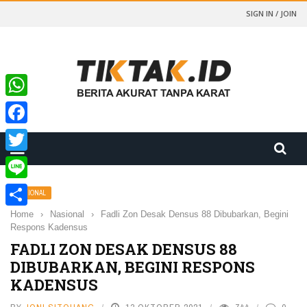
SIGN IN / JOIN
WhatsApp
Facebook
Twitter
Line
NASIONAL
Home
›
Nasional
›
Fadli Zon Desak Densus 88 Dibubarkan, Begini
Share
Respons Kadensus
FADLI ZON DESAK DENSUS 88
DIBUBARKAN, BEGINI RESPONS
KADENSUS