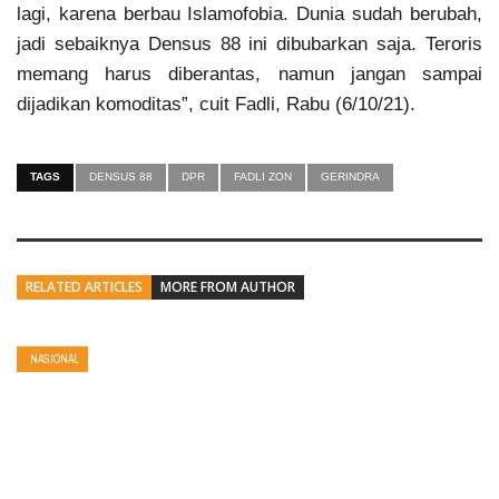
lagi, karena berbau Islamofobia. Dunia sudah berubah,
jadi sebaiknya Densus 88 ini dibubarkan saja. Teroris
memang harus diberantas, namun jangan sampai
dijadikan komoditas”, cuit Fadli, Rabu (6/10/21).
TAGS
DENSUS 88
DPR
FADLI ZON
GERINDRA
RELATED ARTICLES
MORE FROM AUTHOR
NASIONAL