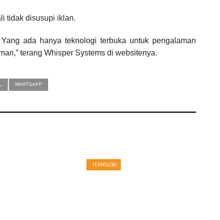
i tidak disusupi iklan.
n. Yang ada hanya teknologi terbuka untuk pengalaman
man,” terang Whisper Systems di websitenya.
L
WHATSAPP
TEKNOLOGI