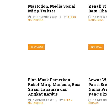
Mastodon, Media Sosial
Kenali F
Mirip Twitter
Baru ‘Cha
27 NOVEMBER 2022
BY
ALFAN
23 MEI 20
MAHARDIKA
MAHARDIKA
TEKNOLOGI
NASIONAL
Elon Musk Pamerkan
Lewat W
Robot Mirip Manusia, Bisa
Paris, Er
Siram Tanaman dan
Nama Pr
Angkat Kardus
yang Diz
5 OKTOBER 2022
BY
ALFAN
23 DESEM
MAHARDIKA
HUMAIN