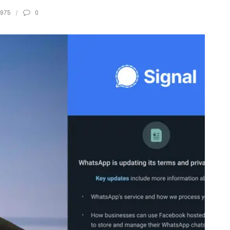
975
0