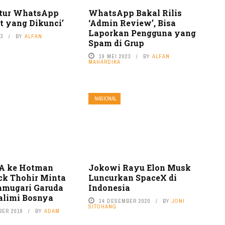
itur WhatsApp
WhatsApp Bakal Rilis
t yang Dikunci’
‘Admin Review’, Bisa
Laporkan Pengguna yang
23
BY
ALFAN
Spam di Grup
19 MEI 2023
BY
ALFAN
MAHARDIKA
NASIONAL
A ke Hotman
Jokowi Rayu Elon Musk
ick Thohir Minta
Luncurkan SpaceX di
amugari Garuda
Indonesia
alimi Bosnya
14 DESEMBER 2020
BY
JONI
SITOHANG
BER 2019
BY
ADAM