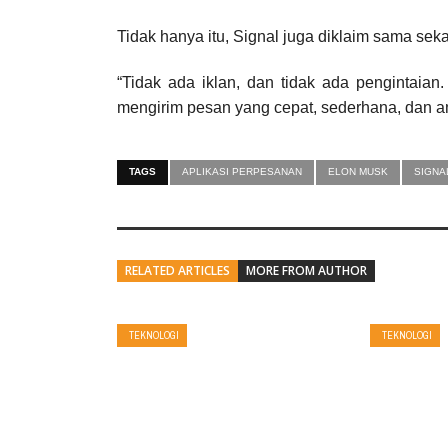
Tidak hanya itu, Signal juga diklaim sama sekal
“Tidak ada iklan, dan tidak ada pengintaia
mengirim pesan yang cepat, sederhana, dan a
TAGS
APLIKASI PERPESANAN
ELON MUSK
SIGNA
RELATED ARTICLES
MORE FROM AUTHOR
TEKNOLOGI
TEKNOLOGI