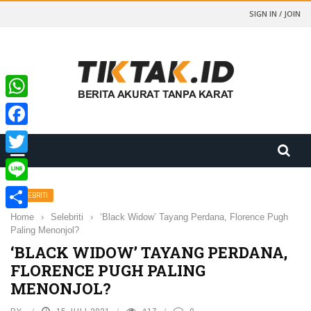
SIGN IN / JOIN
WhatsApp
Facebook
Twitter
Line
SELEBRITI
Home
›
Selebriti
›
‘Black Widow’ Tayang Perdana, Florence Pugh
Share
Paling Menonjol?
‘BLACK WIDOW’ TAYANG PERDANA,
FLORENCE PUGH PALING
MENONJOL?