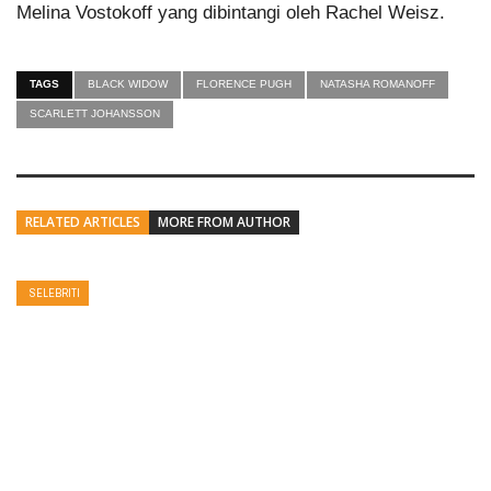
Melina Vostokoff yang dibintangi oleh Rachel Weisz.
TAGS
BLACK WIDOW
FLORENCE PUGH
NATASHA ROMANOFF
SCARLETT JOHANSSON
RELATED ARTICLES
MORE FROM AUTHOR
SELEBRITI