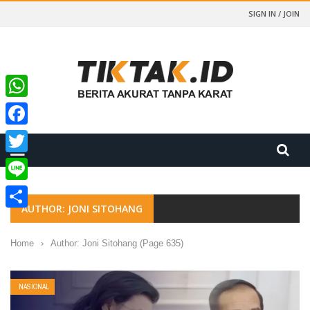
SIGN IN / JOIN
WhatsApp
Facebook
Twitter
Line
AUTHOR: JONI SITOHANG
Share
Home
›
Author: Joni Sitohang
(Page 635)
NASIONAL