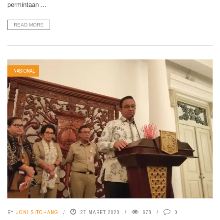
permintaan ...
READ MORE
NASIONAL
BY
JONI SITOHANG
27 MARET 2020
678
0