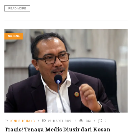
READ MORE
NASIONAL
BY
JONI SITOHANG
26 MARET 2020
983
0
Tragis! Tenaga Medis Diusir dari Kosan