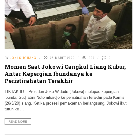
BY
JONI SITOHANG
28 MARET 2020
990
0
Momen Saat Jokowi Cangkul Liang Kubur,
Antar Kepergian Ibundanya ke
Peristirahatan Terakhir
TIKTAK.ID – Presiden Joko Widodo (Jokowi) melepas kepergian
ibunda, Sudjiatmi Notomihardjo ke perisitirahan terakhir pada Kamis
(26/3/20) siang. Ketika prosesi pemakaman berlangsung, Jokowi ikut
turun ke ...
READ MORE