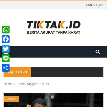
SIGN IN / JOIN
WhatsApp
Facebook
Twitter
Line
TAG: LHKPN
Share
Home
›
Posts Tagged "LHKPN"
NASIONAL