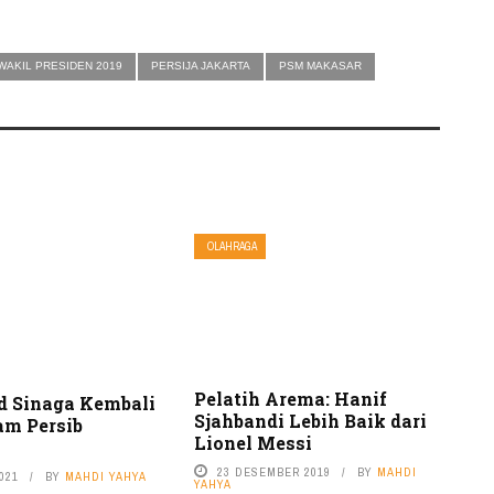
WAKIL PRESIDEN 2019
PERSIJA JAKARTA
PSM MAKASAR
OLAHRAGA
Pelatih Arema: Hanif
d Sinaga Kembali
Sjahbandi Lebih Baik dari
am Persib
Lionel Messi
23 DESEMBER 2019
BY
MAHDI
021
BY
MAHDI YAHYA
YAHYA