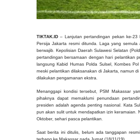
TIKTAK.ID
– Lanjutan pertandingan pekan ke-23
Persija Jakarta resmi ditunda. Laga yang semula 
berwajib. Kepolisian Daerah Sulawesi Selatan (Pold
pertandingan bersamaan dengan hari pelantikan pr
langsung Kabid Humas Polda Sulsel, Kombes Pol 
meski pelantikan dilaksanakan di Jakarta, namun d
dilakukan pengamanan ekstra.
Menanggapi kondisi tersebut, PSM Makassar yan
pihaknya dapat memaklumi penundaan pertandin
presiden adalah agenda penting nasional. Kata Sula
pun akan sulit untuk mendapatkan izin keramaian.
Oktober, sehari pasca pelantikan.
Saat berita ini ditulis, belum ada tanggapan resmi 
terbang ke Makassar pada Jumat (18/11/19).