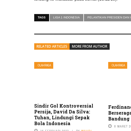
TAGS
LIGA 1 INDONESIA
PELANTIKAN PRESIDEN DAN 
RELATED ARTICLES
MORE FROM AUTHOR
OLAHRAGA
OLAHRAGA
Sindir Gol Kontroversial
Ferdinan
Persija, David Da Silva:
Berserag
Tuhan, Lindungi Sepak
Bandung
Bola Indonesia
8 MARET 2
16 FEBRUARI 2023
BY
MAHDI