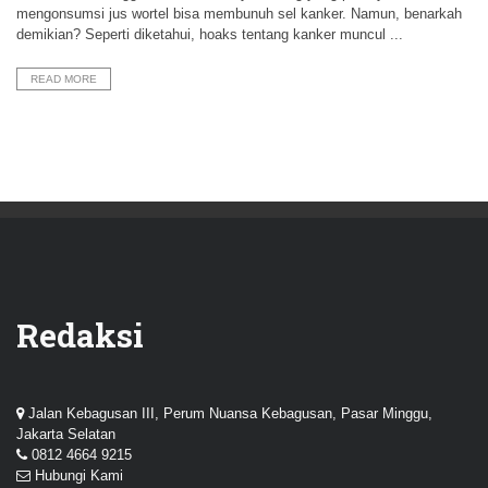
mengonsumsi jus wortel bisa membunuh sel kanker. Namun, benarkah
demikian? Seperti diketahui, hoaks tentang kanker muncul ...
READ MORE
Redaksi
Jalan Kebagusan III, Perum Nuansa Kebagusan, Pasar Minggu,
Jakarta Selatan
0812 4664 9215
Hubungi Kami