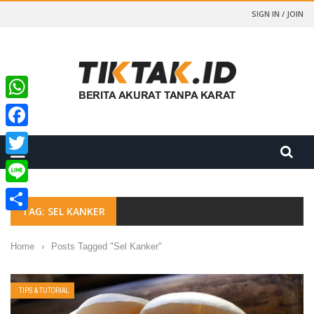
SIGN IN / JOIN
WhatsApp
Facebook
Twitter
Line
TAG: SEL KANKER
Share
Home
›
Posts Tagged "Sel Kanker"
TIPS & TUTORIAL