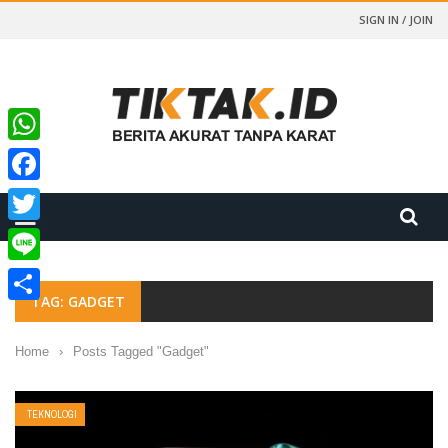
SIGN IN / JOIN
WhatsApp
Facebook
Twitter
Line
TAG: GADGET
Share
Home
›
Posts Tagged "Gadget"
TEKNOLOGI