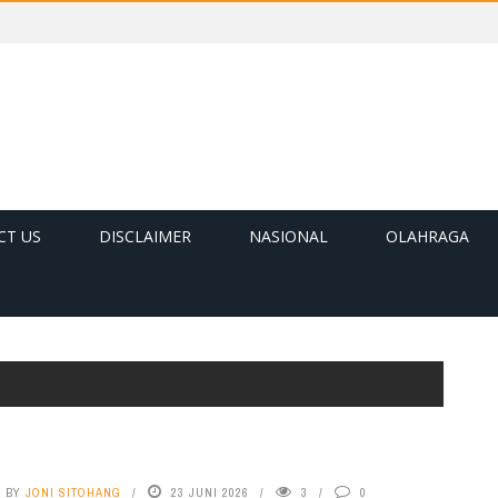
CT US
DISCLAIMER
NASIONAL
OLAHRAGA
BY
JONI SITOHANG
23 JUNI 2026
3
0