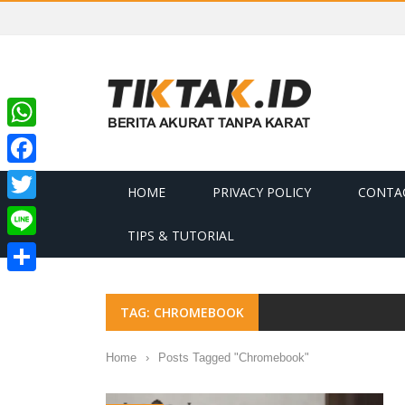
WhatsApp
Facebook
HOME
PRIVACY POLICY
CONTA
Twitter
TIPS & TUTORIAL
Line
Share
TAG: CHROMEBOOK
Home
›
Posts Tagged "Chromebook"