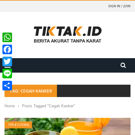
SIGN IN / JOIN
WhatsApp
Facebook
Twitter
Line
TAG: CEGAH KANKER
Share
Home
›
Posts Tagged "Cegah Kanker"
TIPS & TUTORIAL