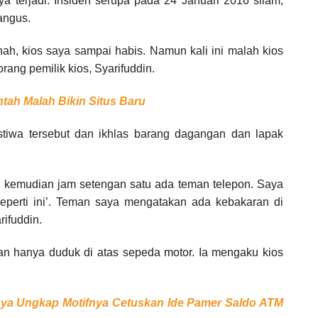
ya terjadi. Insiden serupa pada 24 Januari 2016 silam,
angus.
nah, kios saya sampai habis. Namun kali ini malah kios
rang pemilik kios, Syarifuddin.
tah Malah Bikin Situs Baru
tiwa tersebut dan ikhlas barang dagangan dan lapak
ur, kemudian jam setengan satu ada teman telepon. Saya
eperti ini’. Teman saya mengatakan ada kebakaran di
rifuddin.
 dan hanya duduk di atas sepeda motor. Ia mengaku kios
uya Ungkap Motifnya Cetuskan Ide Pamer Saldo ATM