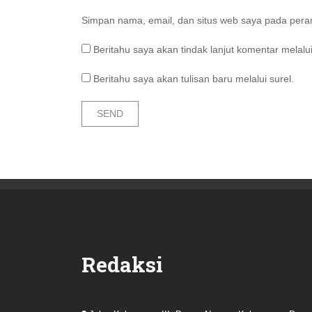
Simpan nama, email, dan situs web saya pada peram
Beritahu saya akan tindak lanjut komentar melalui
Beritahu saya akan tulisan baru melalui surel.
Redaksi