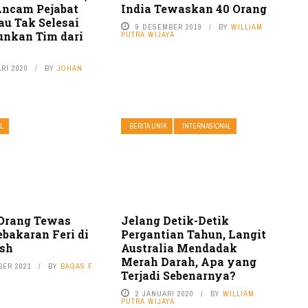
ncam Pejabat
India Tewaskan 40 Orang
au Tak Selesai
9 DESEMBER 2019
BY
WILLIAM
unkan Tim dari
PUTRA WIJAYA
RI 2020
BY
JOHAN
L
BERITA UNIK
INTERNASIONAL
Orang Tewas
Jelang Detik-Detik
bakaran Feri di
Pergantian Tahun, Langit
sh
Australia Mendadak
Merah Darah, Apa yang
BER 2021
BY
BAGAS F
Terjadi Sebenarnya?
2 JANUARI 2020
BY
WILLIAM
PUTRA WIJAYA