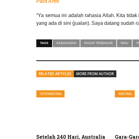
Para Artis
“Ya semua ini adalah rahasia Allah. Kita tid
yang ada di sini (jualan). Saya datang sudah r
TAGS
KEBAKARAN
PASAR TERBAKAR
RIAU
T
RELATED ARTICLES
MORE FROM AUTHOR
INTERNASIONAL
NASIONAL
Setelah 240 Hari, Australia
Gara-Gara