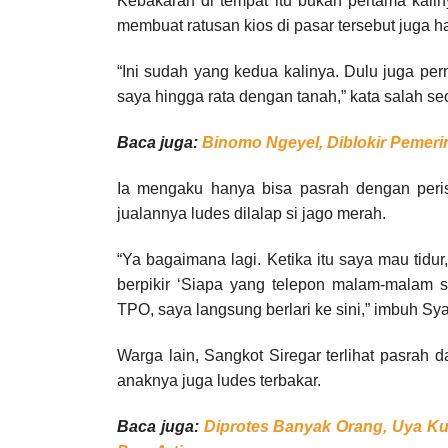
Kebakaran di tempat itu bukan pertama kalin
membuat ratusan kios di pasar tersebut juga h
“Ini sudah yang kedua kalinya. Dulu juga per
saya hingga rata dengan tanah,” kata salah seo
Baca juga:
Binomo Ngeyel, Diblokir Pemerin
Ia mengaku hanya bisa pasrah dengan peris
jualannya ludes dilalap si jago merah.
“Ya bagaimana lagi. Ketika itu saya mau tid
berpikir ‘Siapa yang telepon malam-malam s
TPO, saya langsung berlari ke sini,” imbuh Sya
Warga lain, Sangkot Siregar terlihat pasrah
anaknya juga ludes terbakar.
Baca juga:
Diprotes Banyak Orang, Uya K