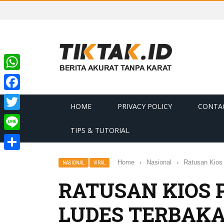
WhatsApp
Facebook
HOME
PRIVACY POLICY
CONTA
Twitter
TIPS & TUTORIAL
Line
Share
Home
›
Nasional
›
Ratusan Kios 
NASIONAL
VIRAL
RATUSAN KIOS 
LUDES TERBAK