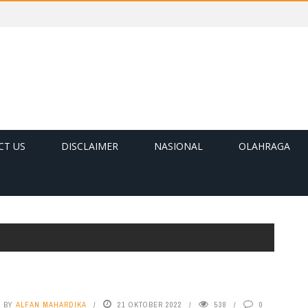
CT US
DISCLAIMER
NASIONAL
OLAHRAGA
BY
ALFAN MAHARDIKA
21 OKTOBER 2022
538
0