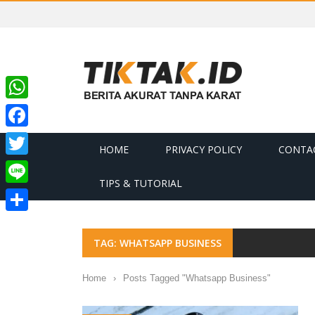
WhatsApp
Facebook
HOME
PRIVACY POLICY
CONTA
Twitter
TIPS & TUTORIAL
Line
Share
TAG: WHATSAPP BUSINESS
Home
›
Posts Tagged "Whatsapp Business"